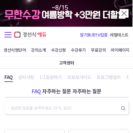
암기효과TV입증
레벨테스트
경선식영단어
강의소개
수강신청
수강후기
무료강의
마이페이지
고객센터
FAQ
공지사항
1:1질문하기
초보자가이드
프로그램설치
저
FAQ
자주하는 질문 자주하는 질문