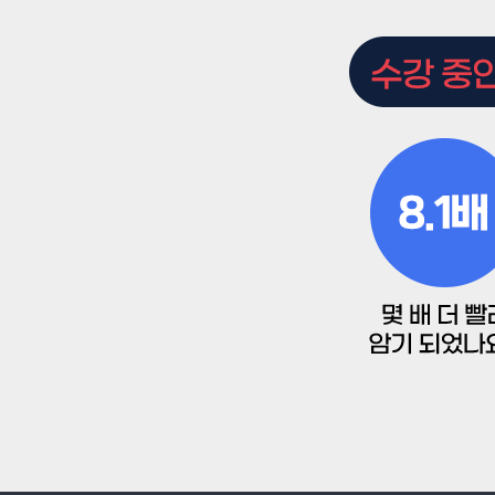
학
여
습
주
법
는
으
경
로
선
토
신
플
토
공
부
플
기
영
간
단
을
어!
6
개
월
이
상
단
축