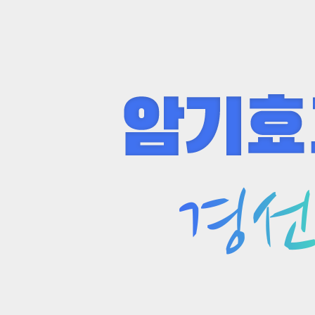
경
단
향
어
을
암
반
기
영
가
한
어
2025
렵
토
플
다
영
고?
단
암
어
기
를
효
경
과
선
10
식
배
해
마
높