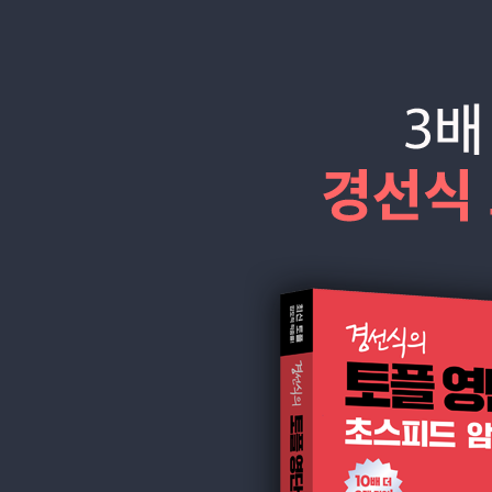
시
켜
드
립
니
다.
압
도
적
인
적
중
률
로
시
험
에
나
오