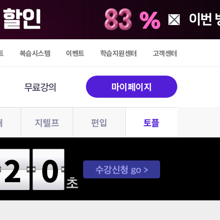
트
복습시스템
이벤트
학습지원센터
고객센터
무료강의
마이페이지
해
지텔프
편입
토플
19