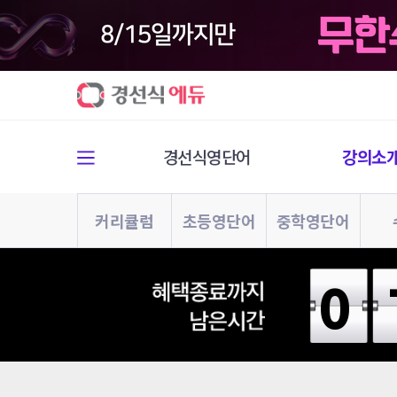
경선식영단어
강의소
커리큘럼
초등영단어
중학영단어
0
토
최
신
플