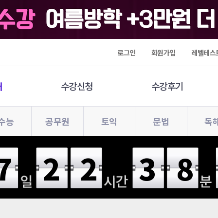
로그인
회원가입
레벨테스
개
수강신청
수강후기
수능
공무원
토익
문법
독
7
22
38