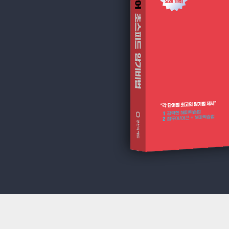
는
단
어
만
3
배
빠
르
고
10
배
오
래
암
기
가
능
합