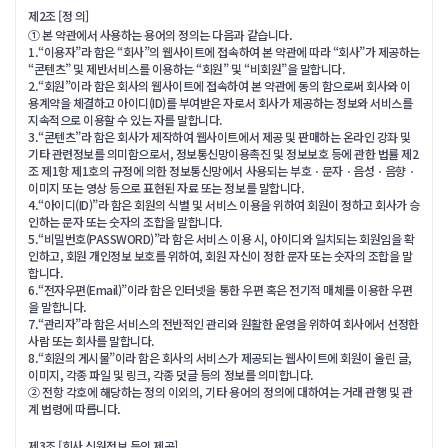
제2조 [정 의]
① 본 약관에서 사용하는 용어의 정의는 다음과 같습니다.
1.“이용자”라 함은 “회사”의 웹사이트에 접속하여 본 약관에 따라 “회사”가 제공하는
“콘텐츠” 및 제반서비스를 이용하는 “회원” 및 “비회원”을 말합니다.
2.“회원”이라 함은 회사의 웹사이트에 접속하여 본 약관에 동의 함으로써 회사와 이
용계약을 체결하고 아이디(ID)를 부여받은 자로서 회사가 제공하는 정보와 서비스를
지속적으로 이용할 수 있는 자를 말합니다.
3.“콘텐츠”라 함은 회사가 제작하여 웹사이트에서 제공 및 판매하는 온라인 강좌 및
기타 관련정보를 의미함으로서, 정보통신망이용촉진 및 정보보호 등에 관한 법률 제2
조 제1항 제1호의 규정에 의한 정보통신망에서 사용되는 부호ㆍ문자ㆍ음성ㆍ음향ㆍ
이미지 또는 영상 등으로 표현된 자료 또는 정보를 말합니다.
4.“아이디(ID)”라 함은 회원의 식별 및 서비스 이용을 위하여 회원이 정하고 회사가 승
인하는 문자 또는 숫자의 조합을 말합니다.
5.“비밀번호(PASSWORD)”라 함은 서비스 이용 시, 아이디와 일치되는 회원임을 확
인하고, 회원 개인정보 보호를 위하여, 회원 자신이 정한 문자 또는 숫자의 조합을 말
합니다.
6.“전자우편(Email)”이라 함은 인터넷을 통한 우편 혹은 전기적 매체를 이용한 우편
을 말합니다.
7.“관리자”라 함은 서비스의 전반적인 관리와 원활한 운영을 위하여 회사에서 선정한
사람 또는 회사를 말합니다.
8.“회원의 게시물”이라 함은 회사의 서비스가 제공되는 웹사이트에 회원이 올린 글,
이미지, 각종 파일 및 링크, 각종 덧글 등의 정보를 의미합니다.
② 전항 각호에 해당하는 정의 이외의, 기타 용어의 정의에 대하여는 거래 관행 및 관
계 법령에 따릅니다.
제3조 [회사 신원정보 등의 제공]