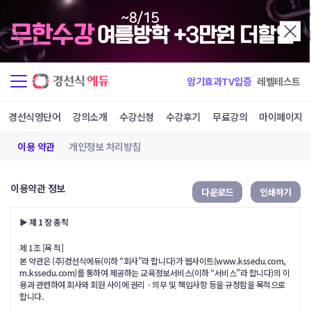
암기효과TV입증
레벨테스트
경선식영단어
강의소개
수강신청
수강후기
무료강의
마이페이지
이용 약관
개인정보 처리방침
이용약관 정보
다운로드
인쇄하기
▶ 제 1 장 총칙
제 1조 [목 적]
본 약관은 (주)경선식에듀(이하 “회사”라 합니다)가 웹사이트(www.kssedu.com,
m.kssedu.com)를 통하여 제공하는 교육정보서비스(이하 “서비스”라 합니다)의 이
용과 관련하여 회사와 회원 사이에 권리ㆍ의무 및 책임사항 등을 규정함을 목적으로
합니다.