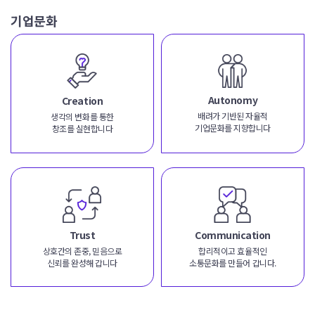
에
기업문화
큰
공
헌
은
해
Autonomy
Creation
왔
배려가 기반된 자율적
생각의 변화를 통한
다
기업문화를 지향합니다
창조를 실현합니다
고
생
각
합
니
다.
Trust
Communication
하
상호간의 존중, 믿음으로
합리적이고 효율적인
지
신뢰를 완성해 갑니다
소통문화를 만들어 갑니다.
만
지
나