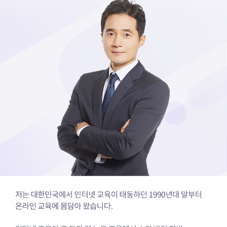
대
표
경
선
식
입
니
다.
인
터
넷
교
육
이
그
동
안
질