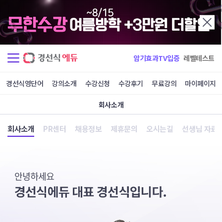
암기효과TV입증
레벨테스트
경선식영단어
강의소개
수강신청
수강후기
무료강의
마이페이지
회사소개
회사소개
PR센터
채용정보
제휴문의
오시는길
선생님 자료
경
선
식
에
듀