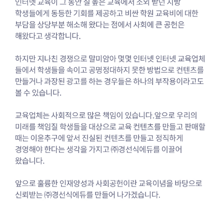
높
은
교
육
에
서
소
외
받
던
지
방
학
생
들
에
게
동
등