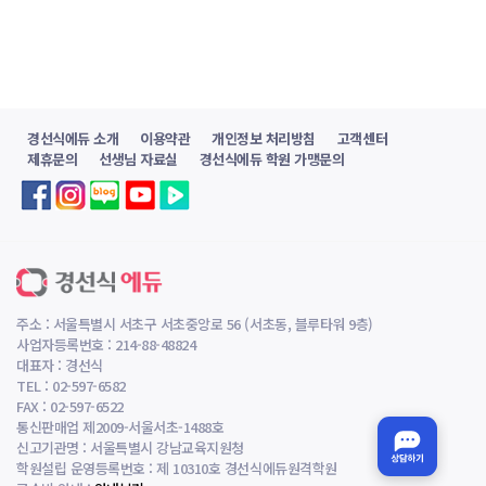
친
경
쟁
으
로
경선식에듀 소개
이용약관
개인정보 처리방침
고객센터
말
제휴문의
선생님 자료실
경선식에듀 학원 가맹문의
미
암
아
몇
몇
인
주소 : 서울특별시 서초구 서초중앙로 56 (서초동, 블루타워 9층)
터
사업자등록번호 : 214-88-48824
넷
대표자 : 경선식
인
TEL : 02-597-6582
터
FAX : 02-597-6522
통신판매업 제2009-서울서초-1488호
넷
신고기관명 : 서울특별시 강남교육지원청
교
학원설립 운영등록번호 : 제 10310호 경선식에듀원격학원