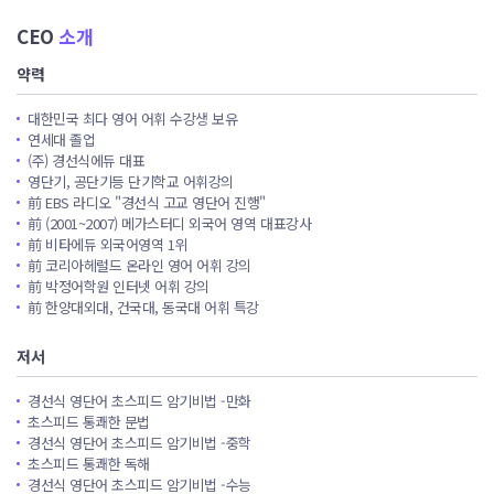
한
CEO
소개
기
회
약력
를
대한민국 최다 영어 어휘 수강생 보유
제
연세대 졸업
공
(주) 경선식에듀 대표
하
영단기, 공단기등 단기학교 어휘강의
고
前 EBS 라디오 "경선식 고교 영단어 진행"
前 (2001~2007) 메가스터디 외국어 영역 대표강사
비
前 비타에듀 외국어영역 1위
싼
前 코리아헤럴드 온라인 영어 어휘 강의
학
前 박정어학원 인터넷 어휘 강의
원
前 한양대외대, 건국대, 동국대 어휘 특강
교
저서
육
비
경선식 영단어 초스피드 암기비법 -만화
에
초스피드 통쾌한 문법
대
경선식 영단어 초스피드 암기비법 -중학
초스피드 통쾌한 독해
한
경선식 영단어 초스피드 암기비법 -수능