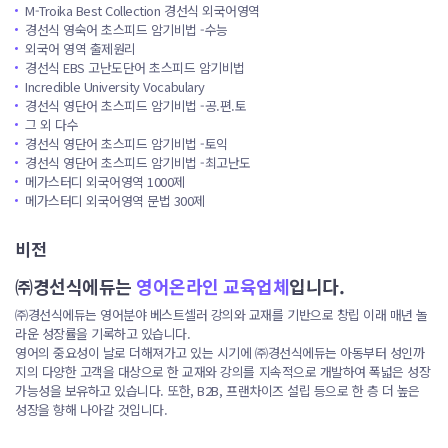
부
M-Troika Best Collection 경선식 외국어영역
담
경선식 영숙어 초스피드 암기비법 -수능
을
외국어 영역 출제원리
경선식 EBS 고난도단어 초스피드 암기비법
상
Incredible University Vocabulary
당
경선식 영단어 초스피드 암기비법 -공.편.토
부
그 외 다수
분
경선식 영단어 초스피드 암기비법 -토익
경선식 영단어 초스피드 암기비법 -최고난도
해
메가스터디 외국어영역 1000제
소
메가스터디 외국어영역 문법 300제
해
t
비전
왔
㈜경선식에듀는
영어온라인 교육업체
입니다.
다
는
㈜경선식에듀는 영어분야 베스트셀러 강의와 교재를 기반으로 창립 이래 매년 놀
라운 성장률을 기록하고 있습니다.
점
영어의 중요성이 날로 더해져가고 있는 시기에 ㈜경선식에듀는 아동부터 성인까
에
지의 다양한 고객을 대상으로 한 교재와 강의를 지속적으로 개발하여 폭넓은 성장
서
가능성을 보유하고 있습니다. 또한, B2B, 프랜차이즈 설립 등으로 한 층 더 높은
사
성장을 향해 나아갈 것입니다.
회