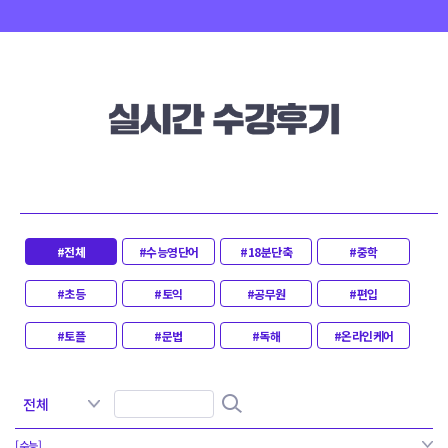
#전체
#수능영단어
#18분단축
#중학
#초등
#토익
#공무원
#편입
#토플
#문법
#독해
#온라인케어
[수능]