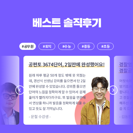
#공무원
#토익
#수능
#중등
#초등