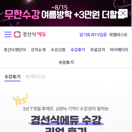
암기효과TV입증
레벨테스트
경선식영단어
강의소개
수강신청
수강후기
무료강의
마이페이지
수강후기
수강후기
명예의전당