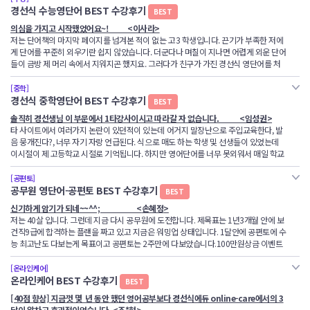
경선식 수능영단어 BEST 수강후기
BEST
의심을 가지고 시작했었어요~! <이사라>
저는 단어책의 마지막 페이지를 넘겨본 적이 없는 고3 학생입니다. 끈기가 부족한 저에
게 단어를 꾸준히 외우기란 쉽지 않았습니다. 더군다나 며칠이 지나면 어렵게 외운 단어
들이 금방 제 머리 속에서 지워지곤 했지요. 그러다가 친구가 가진 경선식 영단어를 처
음 접하게 되었습니다. 처음에 저는 친구가 가진 책에 덮붙여 있는 연산 설명들을 보며,
"에이 이 내용을 외우는데 시간이 더 많이 들겠다" 라고 생각했습니다.
[중학]
경선식 중학영단어 BEST 수강후기
BEST
하지만 영어 단어를 외우는데 지쳤던 저는 영단어를 외우는 새로운 방법에 호기심이 들
솔직히 경선생님 이 부문에서 1타강사이시고 따라갈 자 없습니다. <임성권>
었고 속는 셈치고 강의를 한번 들어봤습니다.
타 사이트에서 여러가지 논란이 있던적이 있는데 어거지 말장난으로 주입교육한다, 발
음 뭉개진다?, 너무 자기 자랑 언급된다. 식으로 매도 하는 학생 및 선생들이 있었는데
솔직히 처음에 들었을 때는 너무 낯설었습니다. "음 이게 잘 외워진다고?" 라고 의심했
이시절이 제 고등학교 시절로 기억됩니다. 하지만 영어단어를 너무 못외워서 매일 학교
습니다.
에서 쪽지시험보고 매맞고 반복하던걸 2년째 반복하던 날, 경선생님 영단어를 보게 된
하지만 일상 생활속에 연상법과 같은 상황이 일어나면 저도 모르게 단어를 중얼거리는
저는 ㅋㅋㅋㅋㅋㅋㅋㅋㅋ 2달만에 중,고등학교 단어를 모두 떼어버리며 동급생들 중에
[공편토]
것을 보고
영단어로는 최고수준에 올라버렸습니다 ㅋㅋㅋㅋㅋㅋㅋㅋ
공무원 영단어-공편토 BEST 수강후기
BEST
한 번 해보자며 수강 신청을 하게 되었습니다.
그리고 이젠 경선식 암기법이 저에게 잘 맞는 방법이라고 말 할 수 있습니다.
신기하게 암기가 되네
~~^^; <
손혜정
>
이때가 11년전 (현재 28살 공무원 준비생)으로 기억되고 동급생들은 확실치도 않은 일
단어를 재미있게 외우기 시작했고, 강의와 복습 영상을 반복해서 보고 들음으로서 책을
저는
40
살 입니다
.
그런데 지금 다시 공무원에 도전합니다
.
제목표는
1
년
3
개월 안에 보
부 여론몰이때문에 해마학습법을 억지교육이라 까던 시절이었는데
보는 시간을
건직
9
급에 합격하는 플랜을 짜고 있고 지금은 워밍업 상태입니다
. 1
달안에 공편토에 수
제 스스로 그런 여론몰이를 몰아내며 경선식 선생님의 해마학습법은 영어 8등급학생을
확연하게 줄일 수 있어서 더 높은 집중력으로 참여하게 되었고,
능 최고난도 다보는게 목표이고 공편토는
2
주만에 다보았습니다
.100
만원상금 이벤트
2등급영어 수준의 동급생과 같은 영단어 실력으로 만들어주셨다는걸 증명해보였습니
그리고 제가 의심했던 연상법이 저도 모르게 전혀 부담스럽지 않게 머릿속에서 상상되
test
로 자극주고싶은데 지방이라
.. pass!
본론으로 들어가자면
..
신기하게도 샘강의를 듣
다 .!!!!!!!
고 단어로 나오기 시작했습니다
고 해마학습법으로 암기하면 연상이 됩니다
.
공편토 떼고 한
5
일 책한번도 안봤는데 오
[온라인케어]
그때의 기분은 정말 암담하던 저의 학창시절 영어쪽지시험 체벌을 극복하게 되어 뛸듯
경선식 영단어는 볼수록 들을 수록 더 더 효율적이라는걸 느낄 수 있었습니다.
늘 심심해서 어플로
test
해보았더니 거의
90%
이상이 생각이나는거예요
~~
온라인케어 BEST 수강후기
BEST
이 기뻤고 ㅋㅋㅋㅋㅋㅋ
그리고 마지막으로 혹시 "이게 가능하다고?" 라고 말하는 분들께 한번 도전해 보세요!!
선생님에 대한 신뢰감은 200%가 되었고, 저의 상황으로 증명되어 한학급생 320명 중
[40점 향상] 지금껏 몇 년 동안 했던 영어공부보다 경선식에듀 online-care에서의 3
라고 말씀드리고 싶습니다.
속으로
피식 웃으면서
..
틀린것만 책을 보며 복습하는데
..
아주 재미가 쏠쏠합니다
.
120명은 경선생님 영단어를 필수적으로 보게 되는 역사적인 순간이 오게되었습니다.
달이 알차고 효과적이었습니다. <조*현>