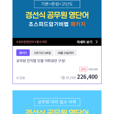
#공무원영단어 #필수어휘
자세히 보기
패키지
수강기간 180일
08월 15일까지
공무원 전직렬 빈출 어휘로만 구성!
283,000
20%
226,400
(월
37,733
)
수강료