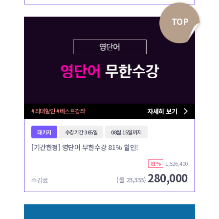
TOP
#최대할인 #베스트강좌
자세히 보기
패키지
수강기간 365일
08월 15일까지
[기간한정] 영단어 무한수강 81% 할인!
1,526,400
81%
280,000
(월
23,333
)
수강료