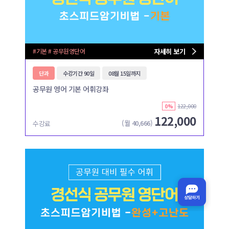
#기본 # 공무원영단어
자세히 보기
단과
수강기간 90일
08월 15일까지
공무원 영어 기본 어휘강좌
122,000
0%
122,000
(월
40,666
)
수강료