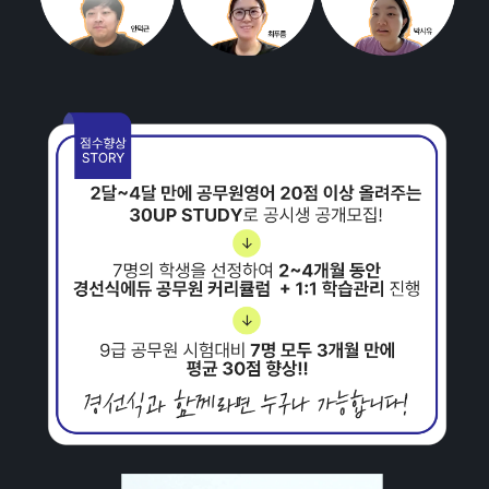
10
일
완
성!
영
어
자
신
감
획
득!