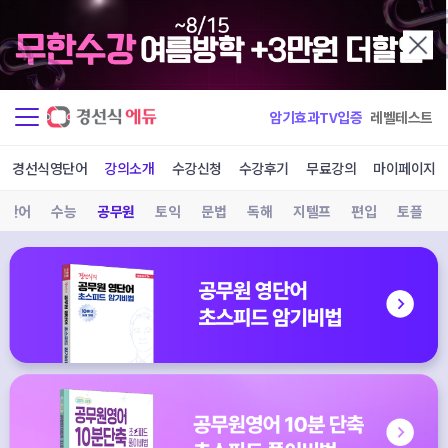
암기효과TV입증
레벨테스트
경선식영단어
강의소개
수강신청
수강후기
무료강의
마이페이지
영단어
수능
공무원
토익
문법
독해
지텔프
편입
토플