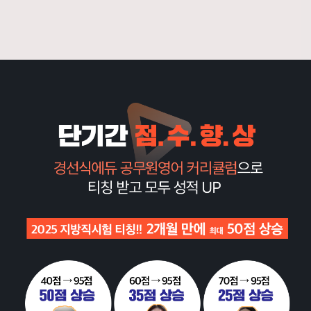
공
무
원
영
단
어,
해
마
학
습
법
으
로