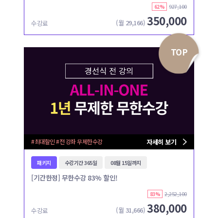
927,100
62%
350,000
(월
29,166
)
수강료
TOP
#최대할인 #전 강좌 무제한수강
자세히 보기
패키지
수강기간 365일
08월 15일까지
[기간한정] 무한수강 83% 할인!
2,252,100
83%
380,000
(월
31,666
)
수강료