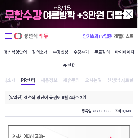
암기효과TV입증
레벨테스트
경선식영단어
강의소개
수강신청
수강후기
무료강의
마이페이지
PR센터
회사소개
PR센터
채용정보
제휴문의
오시는길
선생님 자료실
[알라딘] 경선식 영단어 공편토 6월 4째주 3위
등록일
2023.07.06
조회
9,040