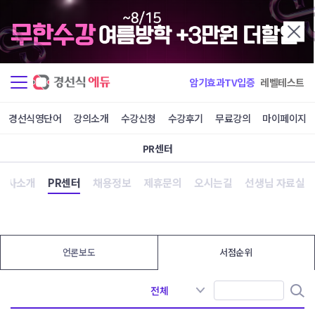
암기효과TV입증
레벨테스트
경선식영단어
강의소개
수강신청
수강후기
무료강의
마이페이지
PR센터
회사소개
PR센터
채용정보
제휴문의
오시는길
선생님 자료실
언론보도
서점순위