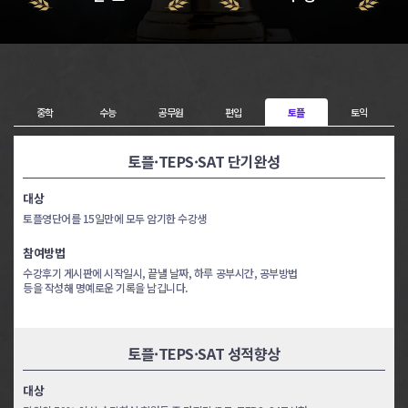
고123 8일완성
고123 8일완성
김*현
김*우
고123 8일완성
고123 8일완성
중학
수능
공무원
편입
토플
토익
정*윤
지*영
토플·TEPS·SAT 단기완성
고123 8일완성
고123 8일완성
유*
이*혁
대상
토플영단어를 15일만에 모두 암기한 수강생
고123 8일완성
고123 8일완성
참여방법
김*
오*은
수강후기 게시판에 시작일시, 끝낼 날짜, 하루 공부시간, 공부방법
등을 작성해 명예로운 기록을 남깁니다.
고123 8일완성
고123 8일완성
이*균
안*용
토플·TEPS·SAT 성적향상
토익 4일완성
토익 4일완성
대상
이*중
이*정