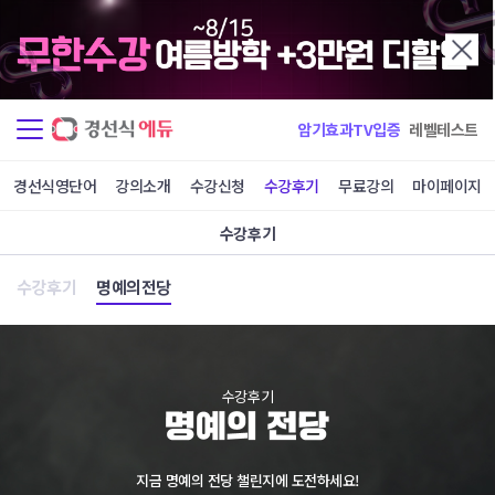
윤*영
서*수
공편토 8일완성
공편토 8일완성
김*지
이*혁
암기효과TV입증
레벨테스트
공편토 9일완성
임*영
경선식영단어
강의소개
수강신청
수강후기
무료강의
마이페이지
중123 1일완성
중123 2일완성
수강후기
양*민
이*올
수강후기
명예의전당
중123 2일완성
중123 3일완성
김*형
박*환
중123 3일완성
중123 3일완성
수강후기
한*래
서*혜
중123 3일완성
중123 4일완성
지금 명예의 전당 챌린지에 도전하세요!
송*정
김*정