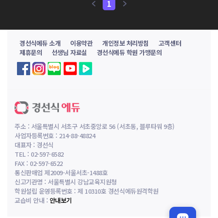
1
고123 8일완성
고123 8일완성
유*
이*혁
경선식에듀 소개
이용약관
개인정보 처리방침
고객센터
고123 8일완성
고123 8일완성
제휴문의
선생님 자료실
경선식에듀 학원 가맹문의
김*
오*은
고123 8일완성
고123 8일완성
이*균
안*용
토익 4일완성
토익 4일완성
이*중
이*정
주소 : 서울특별시 서초구 서초중앙로 56 (서초동, 블루타워 9층)
사업자등록번호 : 214-88-48824
대표자 : 경선식
토익 6일완성
토익 7일완성
TEL : 02-597-6582
조*나
최*호
FAX : 02-597-6522
통신판매업 제2009-서울서초-1488호
신고기관명 : 서울특별시 강남교육지원청
토익 8일완성
토익 8일완성
학원설립 운영등록번호 : 제 10310호 경선식에듀원격학원
박*희
백*성
교습비 안내 :
안내보기