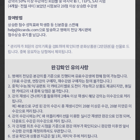
강의의 50% 이상 수강하신 회원들 중 마지막 IBT, TEPS, SAT시험
(4개월~ 전월 사이) 보았던 시험보다 20점 이상 상승한 수강생
토익 6일완성
토익 7일완성
참여방법
조*나
최*호
상승한 점수 성적표와 학생증 등 신분증을 스캔해
help@kssedu.com으로 발송하고 명예의 전당 게시판에
점수상승 후기를 남깁니다.
토익 8일완성
토익 8일완성
박*희
백*성
* 관리자가 회원의 강의기록을 검토하여 확인되면 문화상품권 (2만원권)을 선물로 드
립니다. 중복 응모자는 당첨에서 제외됩니다.
토익 8일완성
토익 8일완성
임*영
김*용
완강확인 유의사항
1.
명예의 전당은 본강의를 기준으로 진행되며 유료수강생에 한해 참여 가능합니다.
(무료 수강생, 연장강의 구매자, 재수강권 구매자는 참여 불가합니다.)
토익 8일완성
토익 8일완성
2.
중학/수능/토익/공편토 각 카테고리별로 도전이 가능하고 상품도 제공되지만, 동일
임*호
강*현
한 카테고리 내 중복 당첨은 불가합니다.
3.
강의 재생시 건너뛰기를 활용하여 2배속 이상 재생시 해당 강의는 미수강으로 처리
됩니다.
공편토 3일완성
공편토 4일완성
예) 40분으로 구성 된 강의 수강시 총 재생시간이 20분 이상은 수강, 20분 미만은 미
수강으로 처리됩니다.
신*라
정*하
4.
강의 수강시에는 PC 와 어플리케이션을 이용한 실시간 재생만 완강으로 인정 되며,
다운로드 수강은 미수강으로 처리 됩니다.
5.
각 강좌별 최초 수강 시점을 기준으로 완강 여부가 확인되오니 완강한 이후엔 앞서
공편토 5일완성
공편토 5일완성
수강한 강의를 재청취하셔도 무관합니 다.
김*재
한*경
6.
성공 확인과 상품권 지급은 월 1회, 마지막 주에 처리됩니다.