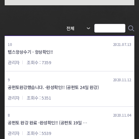
공편토 5일완성
공편토 5일완성
주*용
오*정
공편토 6일완성
공편토 6일완성
윤*정
윤*림
10
2021.07.13
텝스향상수기 - 향상확인!!
공편토 6일완성
공편토 7일완성
관리자
조회수 : 7359
강*연
최*혜
공편토 7일완성
공편토 8일완성
9
2020.11.12
윤*영
서*수
공편토완강했습니다. -완성확인!! (공편토 24일 완강)
관리자
조회수 : 5351
공편토 8일완성
공편토 8일완성
김*지
이*혁
8
2020.11.04
공편토 완강 완료 -완성확인!! (공편토 19일 …
공편토 9일완성
임*영
관리자
조회수 : 5539