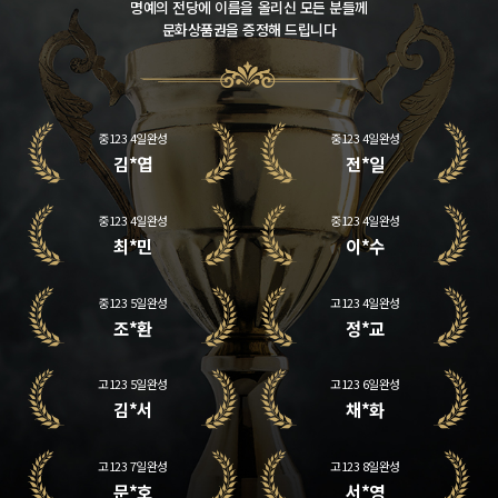
명예의 전당에 이름을 올리신 모든 분들께
문화상품권을 증정해 드립니다
중123 4일완성
중123 4일완성
이*우
김*라
중123 4일완성
중123 4일완성
김*엽
전*일
중123 4일완성
중123 4일완성
최*민
이*수
중123 5일완성
고123 4일완성
조*환
정*교
고123 5일완성
고123 6일완성
김*서
채*화
고123 7일완성
고123 8일완성
문*호
서*영