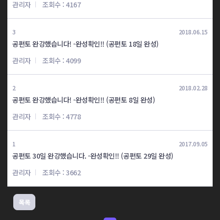
관리자
조회수 : 4167
중123 4일완성
중123 4일완성
최*민
이*수
3
2018.06.15
공편토 완강했습니다! -완성확인!! (공편토 18일 완성)
중123 5일완성
고123 4일완성
조*환
정*교
관리자
조회수 : 4099
고123 5일완성
고123 6일완성
2
2018.02.28
김*서
채*화
공편토 완강했습니다! -완성확인!! (공편토 8일 완성)
관리자
조회수 : 4778
고123 7일완성
고123 8일완성
문*호
서*영
1
2017.09.05
공편토 30일 완강했습니다. -완성확인!! (공편토 29일 완성)
고123 8일완성
고123 8일완성
김*현
김*우
관리자
조회수 : 3662
고123 8일완성
고123 8일완성
목록
정*윤
지*영