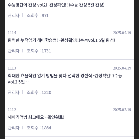
수능영단어 완성 vol2) -완성확인!! (수능 완성 5일 완성)
중123 1일완성
중123 2일완성
관리자
조회수 : 971
양*민
이*올
중123 2일완성
중123 3일완성
1114
2025.04.19
김*형
박*환
완벽한 누적암기 해마학습법! -완성확인!!(수능vol.1 5일 완성)
관리자
조회수 : 1731
중123 3일완성
중123 3일완성
한*래
서*혜
1113
2025.04.19
최대한 효율적인 암기 방법을 찾다 선택한 경선식 -완성확인!!(수능
중123 3일완성
중123 4일완성
vol.2 5일…
송*정
김*정
관리자
조회수 : 1820
중123 4일완성
중123 4일완성
이*우
김*라
1112
2025.02.19
해마기억법 최고에요 - 확인완료!
중123 4일완성
중123 4일완성
관리자
조회수 : 1864
김*엽
전*일