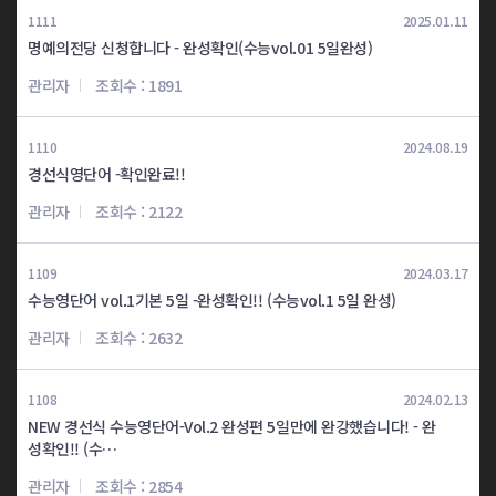
1111
2025.01.11
중123 4일완성
중123 4일완성
명예의전당 신청합니다 - 완성확인(수능vol.01 5일완성)
최*민
이*수
관리자
조회수 : 1891
중123 5일완성
고123 4일완성
조*환
정*교
1110
2024.08.19
경선식영단어 -확인완료!!
고123 5일완성
고123 6일완성
관리자
조회수 : 2122
김*서
채*화
고123 7일완성
고123 8일완성
1109
2024.03.17
문*호
서*영
수능영단어 vol.1기본 5일 -완성확인!! (수능vol.1 5일 완성)
관리자
조회수 : 2632
고123 8일완성
고123 8일완성
김*현
김*우
1108
2024.02.13
NEW 경선식 수능영단어-Vol.2 완성편 5일만에 완강했습니다! - 완
고123 8일완성
고123 8일완성
성확인!! (수…
정*윤
지*영
관리자
조회수 : 2854