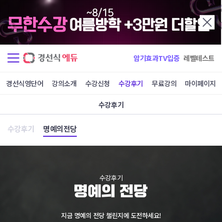
윤*영
서*수
공편토 8일완성
공편토 8일완성
김*지
이*혁
암기효과TV입증
레벨테스트
공편토 9일완성
임*영
경선식영단어
강의소개
수강신청
수강후기
무료강의
마이페이지
중123 1일완성
중123 2일완성
수강후기
양*민
이*올
수강후기
명예의전당
중123 2일완성
중123 3일완성
김*형
박*환
중123 3일완성
중123 3일완성
수강후기
한*래
서*혜
중123 3일완성
중123 4일완성
지금 명예의 전당 챌린지에 도전하세요!
송*정
김*정