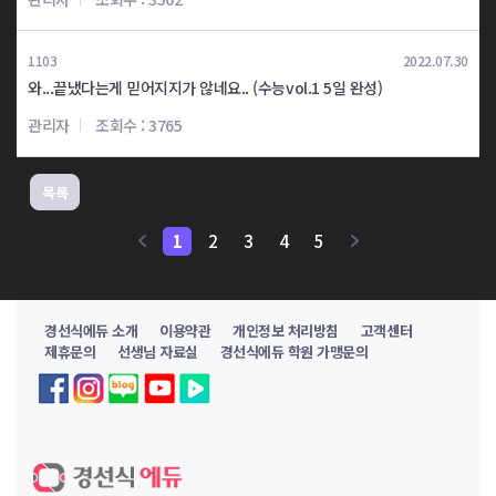
토익 8일완성
토익 8일완성
임*영
김*용
1103
2022.07.30
와...끝냈다는게 믿어지지가 않네요.. (수능vol.1 5일 완성)
토익 8일완성
토익 8일완성
임*호
강*현
관리자
조회수 : 3765
공편토 3일완성
공편토 4일완성
목록
신*라
정*하
1
2
3
4
5
공편토 5일완성
공편토 5일완성
김*재
한*경
경선식에듀 소개
이용약관
개인정보 처리방침
고객센터
공편토 5일완성
공편토 5일완성
제휴문의
선생님 자료실
경선식에듀 학원 가맹문의
주*용
오*정
공편토 6일완성
공편토 6일완성
윤*정
윤*림