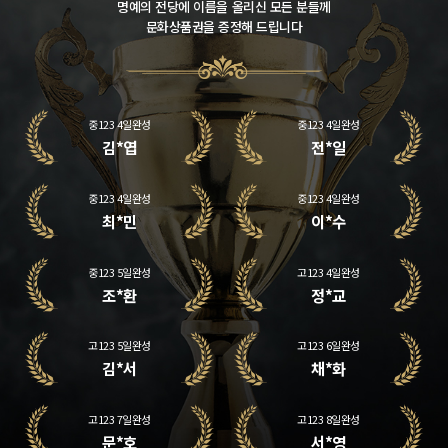
명예의 전당에 이름을 올리신 모든 분들께
문화상품권을 증정해 드립니다
중123 4일완성
중123 4일완성
이*우
김*라
중123 4일완성
중123 4일완성
김*엽
전*일
중123 4일완성
중123 4일완성
최*민
이*수
중123 5일완성
고123 4일완성
조*환
정*교
고123 5일완성
고123 6일완성
김*서
채*화
고123 7일완성
고123 8일완성
문*호
서*영