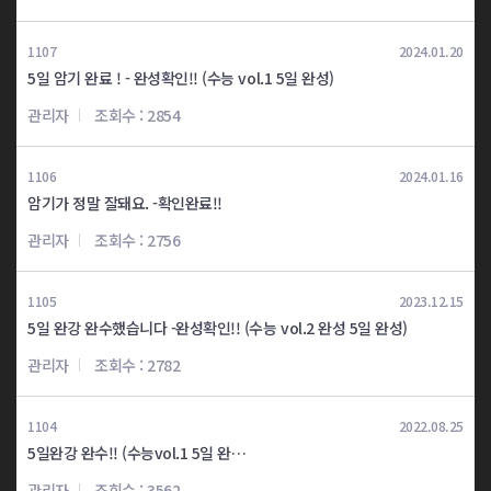
고123 8일완성
고123 8일완성
유*
이*혁
1107
2024.01.20
5일 암기 완료 ! - 완성확인!! (수능 vol.1 5일 완성)
고123 8일완성
고123 8일완성
관리자
조회수 : 2854
김*
오*은
1106
2024.01.16
고123 8일완성
고123 8일완성
암기가 정말 잘돼요. -확인완료!!
이*균
안*용
관리자
조회수 : 2756
토익 4일완성
토익 4일완성
이*중
이*정
1105
2023.12.15
5일 완강 완수했습니다 -완성확인!! (수능 vol.2 완성 5일 완성)
토익 6일완성
토익 7일완성
관리자
조회수 : 2782
조*나
최*호
토익 8일완성
토익 8일완성
1104
2022.08.25
박*희
백*성
5일완강 완수!! (수능vol.1 5일 완성)
관리자
조회수 : 3562