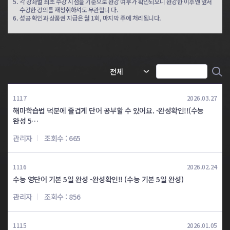
5.
각 강좌별 최초 수강 시점을 기준으로 완강 여부가 확인되오니 완강한 이후엔 앞서
수강한 강의를 재청취하셔도 무관합니 다.
6.
성공 확인과 상품권 지급은 월 1회, 마지막 주에 처리됩니다.
공편토 5일완성
공편토 5일완성
주*용
오*정
공편토 6일완성
공편토 6일완성
윤*정
윤*림
공편토 6일완성
공편토 7일완성
1117
2026.03.27
강*연
최*혜
해마학습법 덕분에 즐겁게 단어 공부할 수 있어요. -완성확인!!(수능
완성 5…
공편토 7일완성
공편토 8일완성
관리자
조회수 : 665
윤*영
서*수
1116
2026.02.24
공편토 8일완성
공편토 8일완성
수능 영단어 기본 5일 완성 -완성확인!! (수능 기본 5일 완성)
김*지
이*혁
관리자
조회수 : 856
공편토 9일완성
임*영
1115
2026.01.05