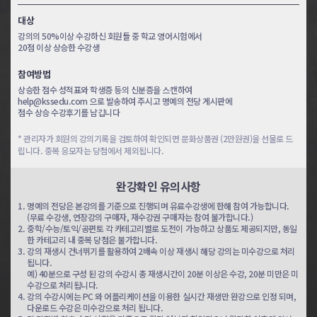
대상
토익 6일완성
토익 7일완성
강의의 50%이상 수강하신 회원들 중 학교 영어시험에서
조*나
최*호
20점 이상 상승한 수강생
참여방법
토익 8일완성
토익 8일완성
상승한 점수 성적표와 학생증 등의 신분증을 스캔하여
박*희
백*성
help@kssedu.com 으로 발송하여 주시고 명예의 전당 게시판에
점수 상승 수강후기를 남깁니다
토익 8일완성
토익 8일완성
* 관리자가 회원의 강의기록을 검토하여 확인되면 문화상품권 (2만원권)을 선물로 드
임*영
김*용
립니다. 중복 응모자는 당첨에서 제외됩니다.
완강확인 유의사항
토익 8일완성
토익 8일완성
임*호
강*현
1.
명예의 전당은 본강의를 기준으로 진행되며 유료수강생에 한해 참여 가능합니다.
(무료 수강생, 연장강의 구매자, 재수강권 구매자는 참여 불가합니다.)
2.
중학/수능/토익/공편토 각 카테고리별로 도전이 가능하고 상품도 제공되지만, 동일
공편토 3일완성
공편토 4일완성
한 카테고리 내 중복 당첨은 불가합니다.
3.
강의 재생시 건너뛰기를 활용하여 2배속 이상 재생시 해당 강의는 미수강으로 처리
신*라
정*하
됩니다.
예) 40분으로 구성 된 강의 수강시 총 재생시간이 20분 이상은 수강, 20분 미만은 미
수강으로 처리됩니다.
공편토 5일완성
공편토 5일완성
4.
강의 수강시에는 PC 와 어플리케이션을 이용한 실시간 재생만 완강으로 인정 되며,
김*재
한*경
다운로드 수강은 미수강으로 처리 됩니다.