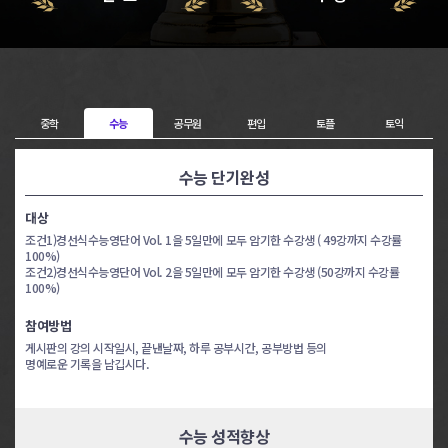
고123 8일완성
고123 8일완성
김*현
김*우
고123 8일완성
고123 8일완성
중학
수능
공무원
편입
토플
토익
정*윤
지*영
수능 단기완성
고123 8일완성
고123 8일완성
유*
이*혁
대상
조건1)경선식수능영단어 Vol. 1을 5일만에 모두 암기한 수강생 ( 49강까지 수강률
100%)
고123 8일완성
고123 8일완성
조건2)경선식수능영단어 Vol. 2을 5일만에 모두 암기한 수강생 (50강까지 수강률
김*
오*은
100%)
참여방법
고123 8일완성
고123 8일완성
게시판의 강의 시작일시, 끝낸날짜, 하루 공부시간, 공부방법 등의
이*균
안*용
명예로운 기록을 남깁시다.
토익 4일완성
토익 4일완성
수능 성적향상
이*중
이*정