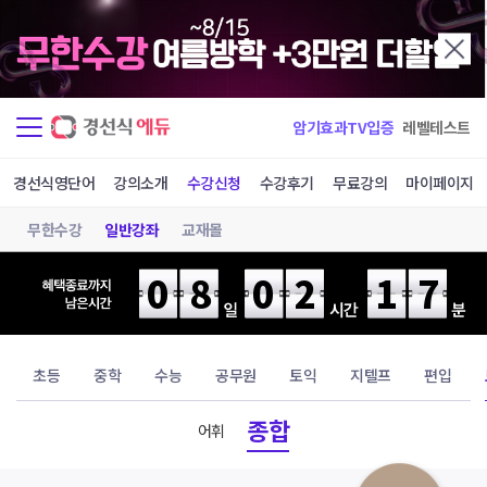
암기효과TV입증
레벨테스트
경선식영단어
강의소개
수강신청
수강후기
무료강의
마이페이지
무한수강
일반강좌
교재몰
08
02
17
초등
중학
수능
공무원
토익
지텔프
편입
종합
어휘