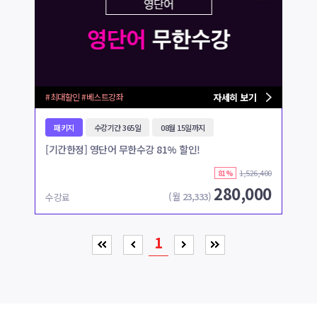
#최대할인 #베스트강좌
자세히 보기
패키지
수강기간 365일
08월 15일까지
[기간한정] 영단어 무한수강 81% 할인!
1,526,400
81%
280,000
(월
23,333
)
수강료
1