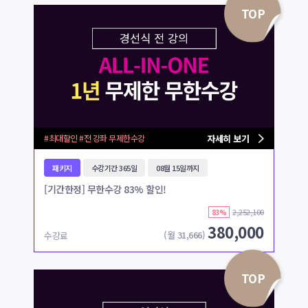
TOP
#최대할인 #전 강좌 무제한수강
자세히 보기
패키지
수강기간 365일
08월 15일까지
[기간한정] 무한수강 83% 할인!
2,252,100
83%
380,000
(월
31,666
)
수강료
TOP