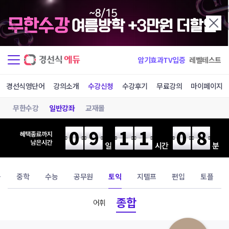
암기효과TV입증
레벨테스트
경선식영단어
강의소개
수강신청
수강후기
무료강의
마이페이지
무한수강
일반강좌
교재몰
09
11
08
등
중학
수능
공무원
토익
지텔프
편입
토플
종합
어휘