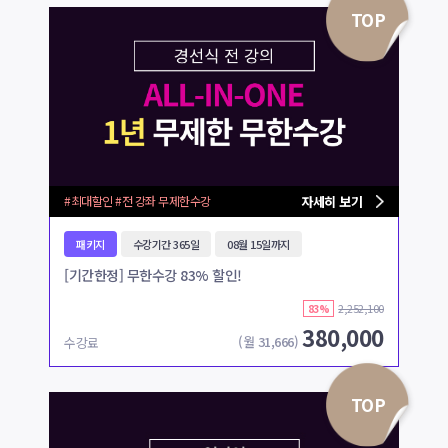
TOP
#최대할인 #전 강좌 무제한수강
자세히 보기
패키지
수강기간 365일
08월 15일까지
[기간한정] 무한수강 83% 할인!
2,252,100
83%
380,000
(월
31,666
)
수강료
TOP