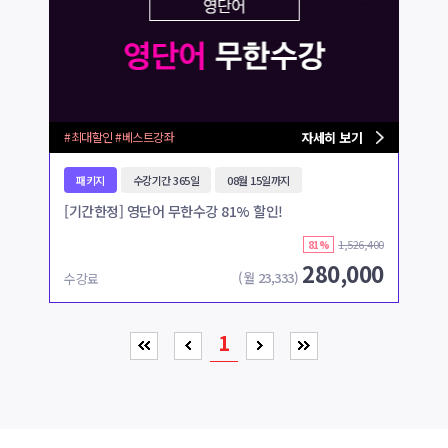
#최대할인 #베스트강좌
자세히 보기
패키지
수강기간 365일
08월 15일까지
[기간한정] 영단어 무한수강 81% 할인!
1,526,400
81%
280,000
(월
23,333
)
수강료
1