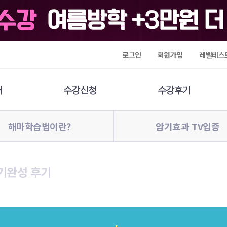
로그인
회원가입
레벨테스
개
수강신청
수강후기
해마학습법이란?
암기효과 TV입증
기완성 후기