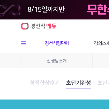
경선식영단어
강의소
선생님소개
성적향상후기
초단기완성
초단