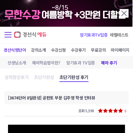
암기효과TV입증
레벨테스트
경선식영단어
강의소개
수강신청
수강후기
무료강의
마이페이지
선생님소개
해마학습법이란?
암기효과 TV입증
해마 후기
성적향상후기
초단기완성
초단기완성 후기
[3674단어 8일완성] 공편토 부문 김주영 학생 인터뷰
조회
5,598
5