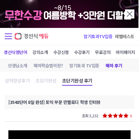
암기효과TV입증
레벨테스트
경선식영단어
강의소개
수강신청
수강후기
무료강의
마이페이지
선생님소개
해마학습법이란?
암기효과 TV입증
해마 후기
성적향상후기
초단기완성
초단기완성 후기
[3548단어 8일 완성] 토익 부문 민멜로디 학생 인터뷰
조회
3,232
5