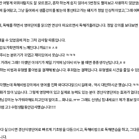
다만 어떻게
외워야
할지도
잘 모르겠고
,
혼자
하는게
쉽지 않아서
5
번정도
펼쳐보고 사용하지 않았었
에 들어왔고
,
그냥 들어와서 샘플강의를 봤는데
풍선
타고
가는
돼지가 정말 인상적이었고
,'
그래 어
에
,
독해를 하면서 영어단어를 읽으면 연상이 떠오르면서 독해가흘러갑니다
.
정말 강의를
보다
보면
배울 수 있었음에 저는 그저 감사할 따름입니다
.
 체감도가확연하게 느껴진다니까요
!!
ㅎㅅㅎ
주시는 분위기가 귀엽고
재
미있
어서
웃습니다
ㅋㅋㅋ
!
거려서
그래
!!
이랬던 이야기가 제일 기억에 남아서 비누 볼 때면 종종생각난답니다
,
ㅎㅎ
하는 비법과 유형별
풀이법을
결재해 봤습니다
.
후회없는
결재입니다
.
유형별로 시간을 줄일 수 
생각했는데 독해비법강의에서 영어를 진짜
와다다다
읽으시길래
와
..
역시 대단하시군 했습니다
.
ㅋㅋ
 화가 많이 났습니다
.
그렇게 영향력이 있고 실제로 능력도 있는 분이
경선식영단어는
효과가 없다
생님강의는
누가
뭐라해도
최고인데 말이죠
....
화나요
..
ㅠㅠ
그래도 선생님 힘내세요
!!!
제가 홍보 많
럼 고
3
수험
생활동안
감사했습니다
!!!!!
하다 싶으시면
경선식
영단어로
빠르게
기초
땅을
다듬으시고
,
독해비법으로 독해연습을 하고
,
그
다음
합니다
.