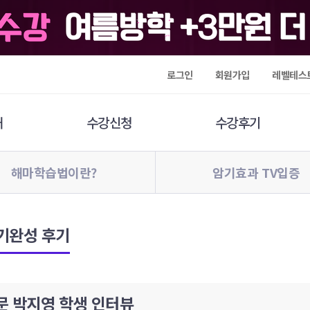
로그인
회원가입
레벨테스
개
수강신청
수강후기
해마학습법이란?
암기효과 TV입증
기완성 후기
문 박지영 학생 인터뷰