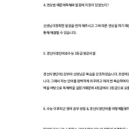
4
.
연상법
때문에독해와 발음에 지장이 있었는지
?
선생님이
정확한 발음을 먼저 해주시고 그에 따른 연상을 하기 
통해 해결할 수 있습니다
.
5.
경선식
영단어로수능
3
등급 맞은비결
경선식
영단어
1
강부터 선생님은 복습을 강조하셨습니다
.
초반에는
니다
.
그래서 저는 단어를 완벽하게 외우려고 여러 번 복습하며
력을 바탕으로 독해력을 길렀기때문에
4
등급에서
3
등급으로 오
6.
수능 이후최근 영어 공부 방법
&
경선식
영단어를
어떻게활용하