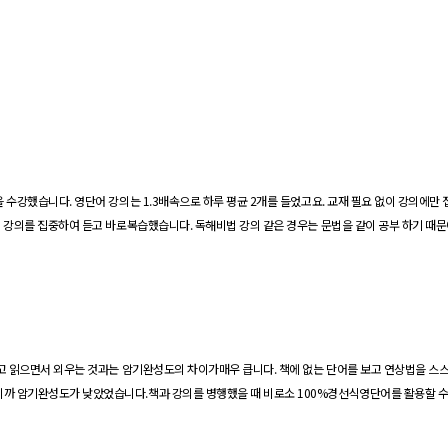
을 수강했습니다
.
영단어
강의는
1.3
배속으로 하루 평균
2
개를 들었고요
.
교재 필요 없이 강의에만
고 강의를 집중하여 듣고 바로복습했습니다
.
독해비법 강의 같은 경우는 문법을 같이 공부 하기 때
고 읽으면서 외우는 것과는 암기완성도의 차이가매우 큽니다
.
책에 없는 단어를 보고
연상법을
스스
하니까 암기완성도가 낮았었습니다
.
책과 강의를 병행했을 때 비로소
100%
경선식
영단어를
활용할 수