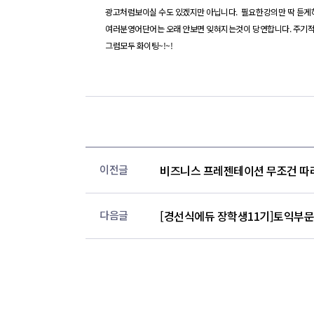
광고처럼보이실 수도 있겠지만 아닙니다
.
필요한강의만 딱
듣게
여러분영어단어는 오래 안보면
잊혀지는
것이
당연합니다
.
주기적
그럼모두
화이팅
~!~!
이전글
비즈니스 프레젠테이션 무조건 따
다음글
[경선식에듀 장학생11기]토익부