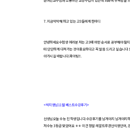
원어민
교수님과 소통하는 교양수업이 있는데 회화에 부족함을
7.
지금막막해 하고 있는 고
3
들에게
한마디
안녕하세요
수험생 여러분 저는 고
3
때 어떤 순서로 공부해야 할
터 단단하게 다져가는 것이중요하다고 꼭 말씀 드리고 싶습니다 
아가시길 바랍니다
.
파이팅
!!.
<
박지영님
11
월 베스트수강후기
>
선생님오늘 수능 친 학생입니다
.
수강후기를 남겨야지
남겨야지
저수능
3
등급 맞았어요
ㅎㅎ
이건 정말
레알
트루
경선식
영단어
,