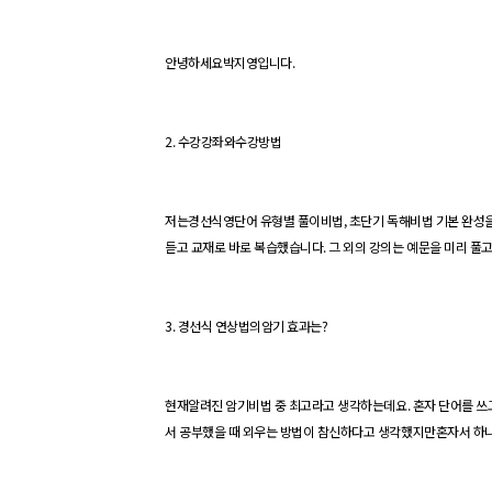
안녕하세요
박지영입니다
.
2.
수강강좌와
수강방법
저는
경선식
영단어
유형별 풀이비법
,
초단기
독해비법 기본 완성
듣고 교재로 바로 복습했습니다
.
그 외의 강의는 예문을 미리 풀
3.
경선식
연상법의암기 효과는
?
현재
알려진 암기비법 중 최고라고 생각하는데요
.
혼자 단어를 쓰
서 공부했을 때 외우는 방법이 참신하다고 생각했지만혼자서 