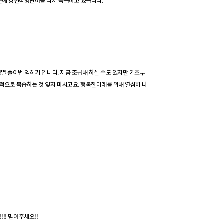
문에
경선식
영단어를
다시 복습하고 있습니다
.
형별
풀이법
익히기 입니다
.
지금 조급해 하실 수도 있지만 기초부
적으로 복습하는 것 잊지 마시고요
.
행복한미래를 위해 열심히 나
!!!!
믿어주세요
!!