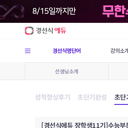
경선식영단어
강의소
선생님소개
성적향상후기
초단기완성
초단
[경선식에듀 장학생11기]수능부