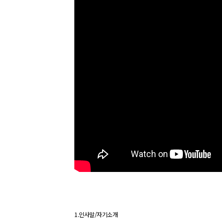
1.
인사말
/
자기소개