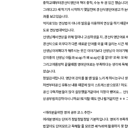
중학교때부터
경선식
영단어
책이 중학
,
수능 두 권 있긴 했습니
그러다고
3
새 학기가 시작하기
몇일
전에
경선식
영단어
광고가 눈
과를
보고
있습니다
.
억지로잇는
연상법이
아니라 발음을 이용하여 연상을 하기 때문
도로
연상법
대박입니다
.
선생님께서연상을 위해 얼마나 고심하셨을 지
..
경선식
영단어로
경선식으로
외우다가 다른 새로운 단어를 외울 때 걸리는 시간
선생님이어쩌다가 해주시는 웃긴 이야기보다 선생님이 이야기해
강의중의 선생님 아들과
soap
가 왜
soap
인 줄 알아
?
쏘옥
!
쏘옥
그리고여름방학
끝물
때쯤
영어단어로는 부족하다는 생각에 독해
셨습니다
.
정말감사합니다
.
영단어
강의를 볼 땐 말을 느리게 하시는구나 
저번부터공신
유튜브
내용 때문에 많이
스트레스
받으셨죠
?
저도
공신
구독자
분들이
많이
실망했을거
같아서
걱정이 됐어요
....
선
상
공부법
최강자이시니까요
!!
토익
할
때도
만나뵐
거
같지만
ㅎㅎ
그
<
여러분을위한 영어 공부 코스 추천
>
여러분영어는 단어가
정말
정말
정말
기본적입니다
.
영어가 부족
법
알아도
단어
모르고
독해할 줄 모르면
40%
밖에 활용하지 못 