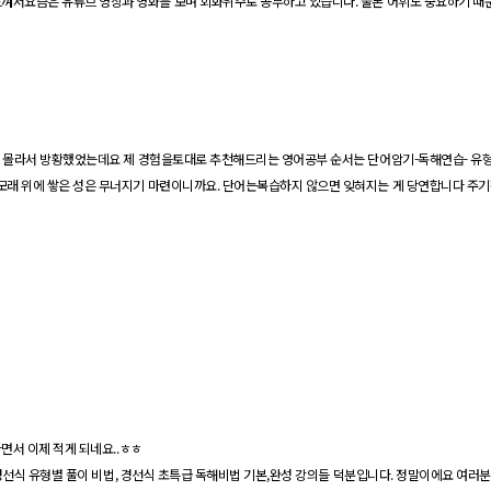
 느껴서요즘은
유튜브
영상과 영화를 보며 회화위주로 공부하고 있습니다
.
물론 어휘도 중요하기 때
지 몰라서 방황했었는데요 제 경험을토대로 추천해드리는 영어공부 순서는 단어암기
-
독해연습
-
유
모래 위에 쌓은 성은 무너지기 마련이니까요
.
단어는복습하지 않으면 잊혀지는 게 당연합니다 주기
하면서
이제 적게 되네요
..
ㅎㅎ
경선식
유형별 풀이 비법
,
경선식
초특급 독해비법 기본
,
완성 강의들 덕분입니다
.
정말이에요 여러분