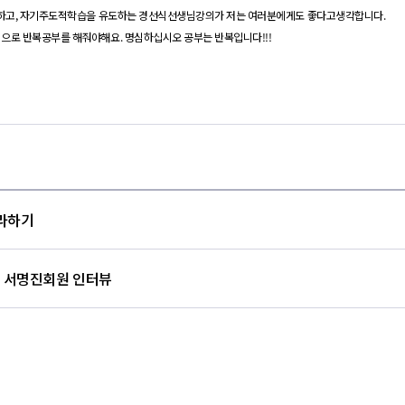
하고
,
자기
주도적
학습을
유도하는
경선식
선생님
강의가
저는 여러분에게도
좋다고
생각합니다
.
으로 반복공부를
해줘야
해요
.
명심하십시오 공부는 반복입니다
!!!
라하기
문 서명진회원 인터뷰