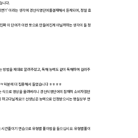
습니다
.
쩌면
?!'
이라는 생각에
경선식
영단어를
결재해서
듣게
되어
,
정말 효
진짜 이 단어가 이런 뜻으로
만들어진
게 아닐까
하는
생각이 들 정
있는 방법을 제대로 알려주셨고
,
독해 능력도 같이 독해하며 길러주
ㅋ
덕분에 더 집중해서 들었습니다
ㅎㅎㅎㅎ
는 식으로 영상을 올려버리니
경선식영단어의
잠재적 소비자였던
이
하고
다닐게요
!!!
선생님은 능력으로 인정받으시는 명실상부
연
 시간
줄이기
연습으로 유형별
풀이법을
들으십시오
.
유형별
풀이