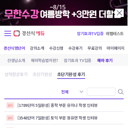
암기효과TV입증
레벨테스트
경선식영단어
강의소개
수강신청
수강후기
무료강의
마이페이지
선생님소개
해마학습법이란?
암기효과 TV입증
해마 후기
성적향상후기
초단기완성
초단기완성 후기
[1789단어 5일완성] 중학 부문 유미나 학생 인터뷰
공지
[3548단어 7일완성] 토익 부문 정유연 학생 인터뷰
공지