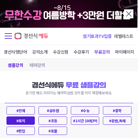
암기효과TV입증
레벨테스트
경선식영단어
강의소개
수강신청
수강후기
무료강의
마이페이지
샘플강의
테마강의
듣기만 해도 외워지는 해마학습법 강의를 미리 체험해보세요.
#전체
#공무원
#수능
#중학
#토익
#초등
#1시간 100단어
#문법,독해
#편입
#토플