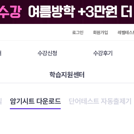
로그인
회원가입
레벨테스
개
수강신청
수강후기
학습지원센터
실
암기시트 다운로드
단어테스트 자동출제기