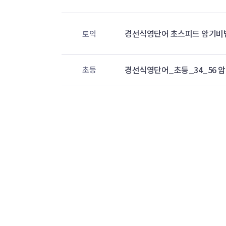
경선식영단어 초스피드 암기비법
토익
경선식영단어_초등_34_56 
초등