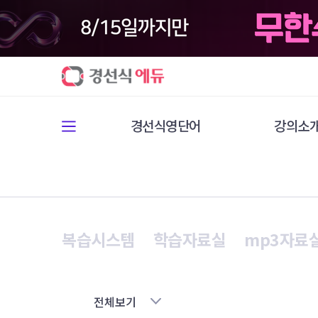
경선식영단어
강의소
복습시스템
학습자료실
mp3자료