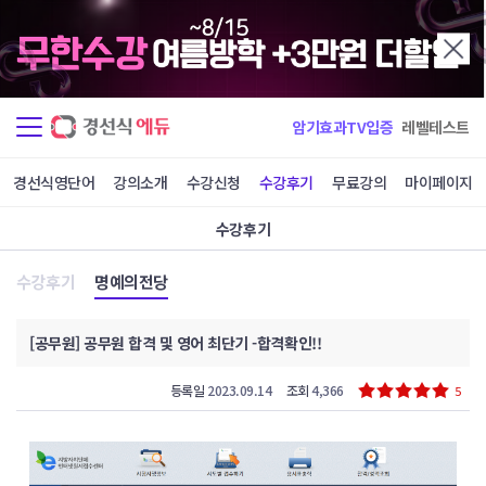
암기효과TV입증
레벨테스트
경선식영단어
강의소개
수강신청
수강후기
무료강의
마이페이지
수강후기
수강후기
명예의전당
[공무원] 공무원 합격 및 영어 최단기 -합격확인!!
등록일
2023.09.14
조회
4,366
5