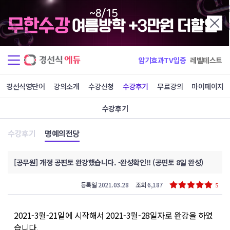
암기효과TV입증
레벨테스트
경선식영단어
강의소개
수강신청
수강후기
무료강의
마이페이지
수강후기
수강후기
명예의전당
[공무원] 개정 공편토 완강했습니다. -완성확인!! (공편토 8일 완성)
등록일
2021.03.28
조회
6,187
5
2021-3월-21일에 시작해서 2021-3월-28일자로 완강을 하였
습니다.