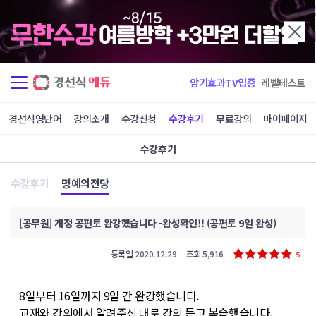
암기효과TV입증
레벨테스트
경선식영단어
강의소개
수강신청
수강후기
무료강의
마이페이지
수강후기
수강후기
명예의전당
[공무원] 개정 공편토 완강했습니다 -완성확인!! (공편토 9일 완성)
등록일
2020.12.29
조회
5,916
5
8일부터 16일까지 9일 간 완강했습니다.
교재와 강의에서 알려주신 대로 강의 듣고 복습했습니다.